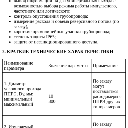
вывод информации на два универсальных выхода с
возможностью выбора режима работы импульсного,
частотного или логического;
контроль опустошения трубопровода;
измерение расхода и объема реверсивного потока (по
заказу);
короткие прямолинейные участки трубопровода;
степень защиты IP65;
защита от несанкционированного доступа.
2. КРАТКИЕ ТЕХНИЧЕСКИЕ ХАРАКТЕРИСТИКИ
Наименование
Значение параметра
Примечание
параметра
По заказу
1. Диаметр
могут
условного прохода
поставляться
ППРЭ, Dу, мм:
10
расходомеры с
минимальный
300
ППРЭ других
максимальный
типоразмеров
По заказу
2. Измеряемый