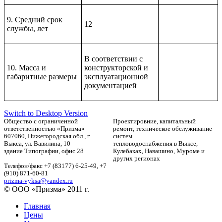
9. Средний срок
12
службы, лет
В соответствии с
10. Масса и
конструкторской и
габаритные размеры
эксплуатационной
документацией
Switch to Desktop Version
Общество с ограниченной
Проектировние, капитальный
ответственностью «Призма»
ремонт, техническое обслуживание
607060, Нижегородская обл., г.
систем
Выкса, ул. Вавилина, 10
тепловодоснабжения в Выксе,
здание Типографии, офис 28
Кулебаках, Навашино, Муроме и
других регионах
Телефон/факс +7 (83177) 6-25-49, +7
(910) 871-60-81
prizma-vyksa@yandex.ru
© OОО «Призма» 2011 г.
Главная
Цены