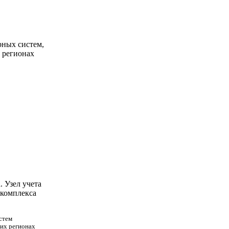
рных систем,
 регионах
 Узел учета
 комплекса
стем
их регионах