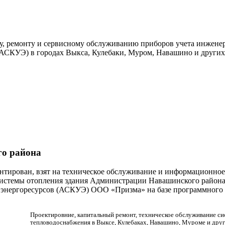
у, ремонту и сервисному обслуживанию приборов учета инжене
(АСКУЭ) в городах Выкса, Кулебаки, Муром, Навашино и других
го района
нтирован, взят на техническое обслуживание и информационное
системы отопления здания Администрации Навашинского района.
та энергоресурсов (АСКУЭ) ООО «Призма» на базе программного
Проектировние, капитальный ремонт, техническое обслуживание си
тепловодоснабжения в Выксе, Кулебаках, Навашино, Муроме и друг